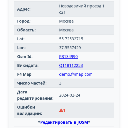
Новодевичий проезд 1
Адрес:
с21
Город:
Москва
Область:
Москва
Lat:
55.72532715
Lon:
37.5557429
Osm Id:
R3134990
Викидата:
Q118112253
F4 Map
demo.f4map.com
Число частей:
3
Дата
2024-02-24
редактирования:
Ошибки
1
валидации:
*
Редактировать в JOSM
*