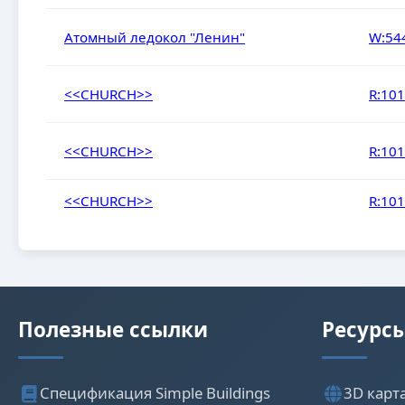
Атомный ледокол "Ленин"
W:54
<<CHURCH>>
R:10
<<CHURCH>>
R:10
<<CHURCH>>
R:10
Полезные ссылки
Ресурс
Спецификация Simple Buildings
3D карт