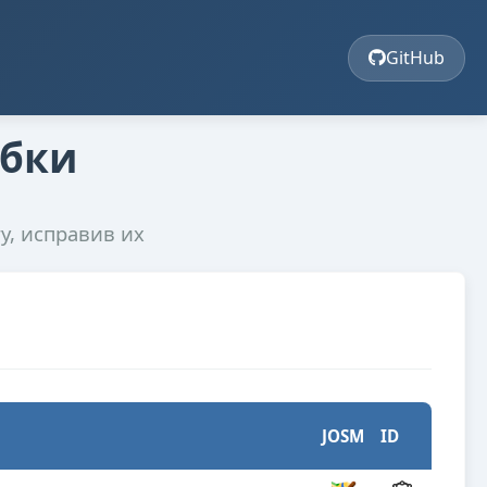
GitHub
ибки
у, исправив их
JOSM
ID