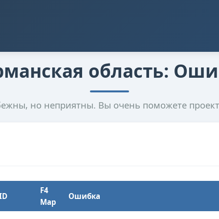
манская область: Ош
жны, но неприятны. Вы очень поможете проект
F4
ID
Ошибка
Map