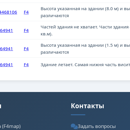
Высота указанная на здании (8.0 м) и вы
4468106
F4
различаются
Частей здания не хватает. Части здания 
164941
F4
кв.м).
Высота указанная на здании (1.5 м) и вы
164941
F4
различаются
164941
F4
Здание летает. Cамая нижня часть висит
ы
Контакты
а (F4map)
Задать вопросы