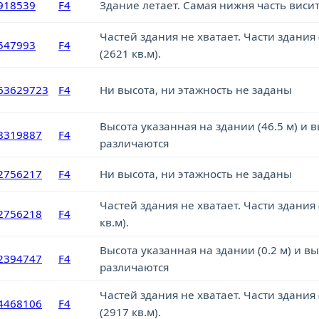
918539
F4
Здание летает. Cамая нижня часть висит
Частей здания не хватает. Части здания
547993
F4
(2621 кв.м).
63629723
F4
Ни высота, ни этажность не заданы
Высота указанная на здании (46.5 м) и в
8319887
F4
различаются
2756217
F4
Ни высота, ни этажность не заданы
Частей здания не хватает. Части здания 
2756218
F4
кв.м).
Высота указанная на здании (0.2 м) и вы
2394747
F4
различаются
Частей здания не хватает. Части здания
4468106
F4
(2917 кв.м).