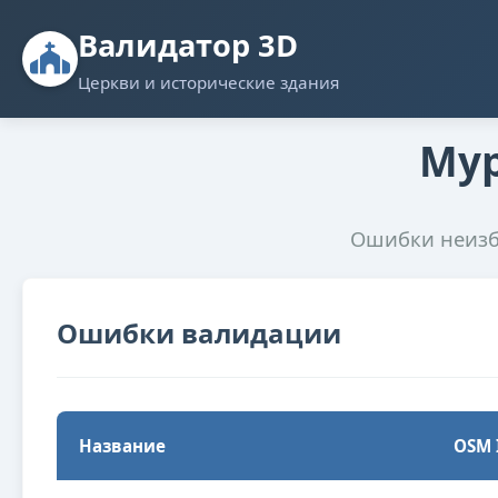
Валидатор 3D
Церкви и исторические здания
Мур
Ошибки неизбе
Ошибки валидации
Название
OSM 