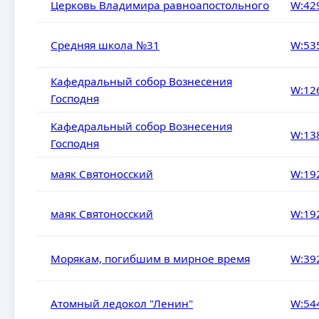
Церковь Владимира равноапостольного
W:42
Средняя школа №31
W:53
Кафедральный собор Вознесения
W:12
Господня
Кафедральный собор Вознесения
W:13
Господня
маяк Святоносский
W:19
маяк Святоносский
W:19
Морякам, погибшим в мирное время
W:39
Атомный ледокол "Ленин"
W:54