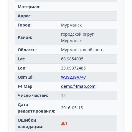
Материал:
Адрес:
Город:
Мурманск
городской округ
Район:
Мурманск
Область:
Мурманская область
Lat:
68.9854005
Lon:
33.09372485
Osm Id:
W392394747
F4 Map
demo.f4map.com
Число частей:
12
Дата
2016-05-15
редактирования:
Ошибки
1
валидации: