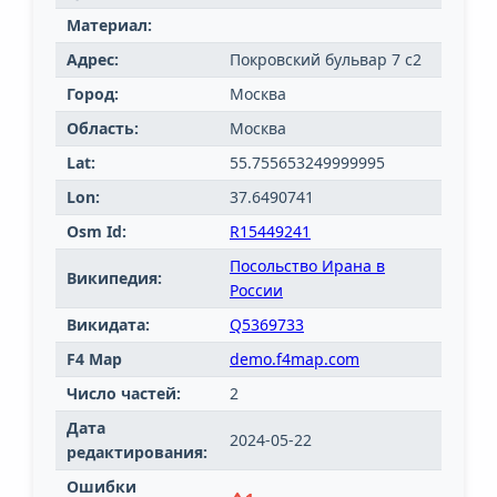
Материал:
Адрес:
Покровский бульвар 7 с2
Город:
Москва
Область:
Москва
Lat:
55.755653249999995
Lon:
37.6490741
Osm Id:
R15449241
Посольство Ирана в
Википедия:
России
Викидата:
Q5369733
F4 Map
demo.f4map.com
Число частей:
2
Дата
2024-05-22
редактирования:
Ошибки