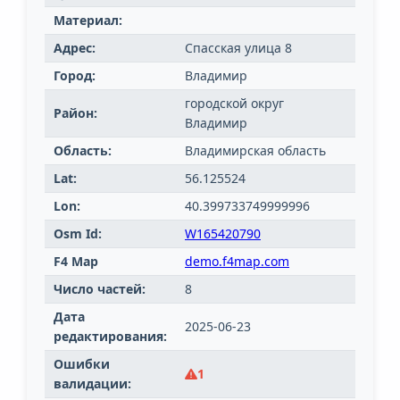
Материал:
Адрес:
Спасская улица 8
Город:
Владимир
городской округ
Район:
Владимир
Область:
Владимирская область
Lat:
56.125524
Lon:
40.399733749999996
Osm Id:
W165420790
F4 Map
demo.f4map.com
Число частей:
8
Дата
2025-06-23
редактирования:
Ошибки
1
валидации: