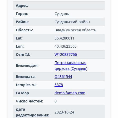
Адрес:
Город:
Суздаль
Район:
Суздальский район
Область:
Владимирская область
Lat:
56.4280011
Lon:
40.43623565
Osm Id:
W120837766
Петропавловская
Википедия:
церковь (Суздаль)
Викидата:
Q4361544
temples.ru:
5378
F4 Map
demo.f4map.com
Число частей:
0
Дата
2023-10-24
редактирования: