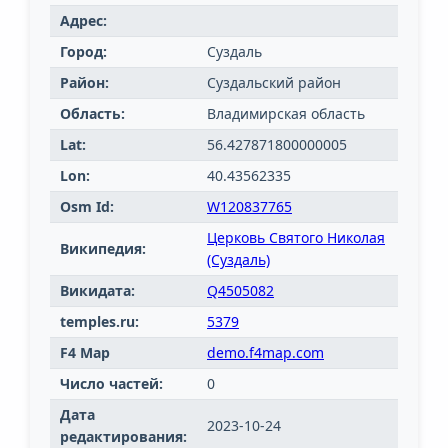
Адрес:
Город:
Суздаль
Район:
Суздальский район
Область:
Владимирская область
Lat:
56.427871800000005
Lon:
40.43562335
Osm Id:
W120837765
Церковь Святого Николая
Википедия:
(Суздаль)
Викидата:
Q4505082
temples.ru:
5379
F4 Map
demo.f4map.com
Число частей:
0
Дата
2023-10-24
редактирования: