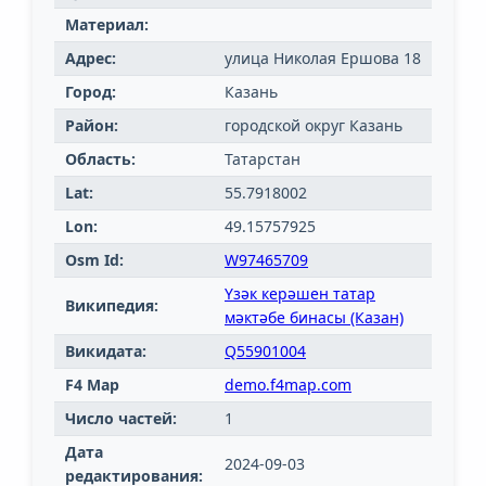
Материал:
Адрес:
улица Николая Ершова 18
Город:
Казань
Район:
городской округ Казань
Область:
Татарстан
Lat:
55.7918002
Lon:
49.15757925
Osm Id:
W97465709
Үзәк керәшен татар
Википедия:
мәктәбе бинасы (Казан)
Викидата:
Q55901004
F4 Map
demo.f4map.com
Число частей:
1
Дата
2024-09-03
редактирования: