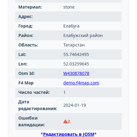
Материал:
stone
Адрес:
Город:
Елабуга
Район:
Елабужский район
Область:
Татарстан
Lat:
55.74642495
Lon:
52.03259645
Osm Id:
W430878078
F4 Map
demo.f4map.com
Число частей:
1
Дата
2024-01-19
редактирования:
Ошибки
2
валидации:
*
Редактировать в JOSM
*