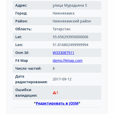
Адрес:
улица Мурадьяна 5
Город:
Нижнекамск
Район:
Нижнекамский район
Область:
Татарстан
Lat:
55.656293950000006
Lon:
51.816802499999994
Osm Id:
W333087911
F4 Map
demo.f4map.com
Число частей:
8
Дата
2017-09-12
редактирования:
Ошибки
1
валидации:
*
Редактировать в JOSM
*