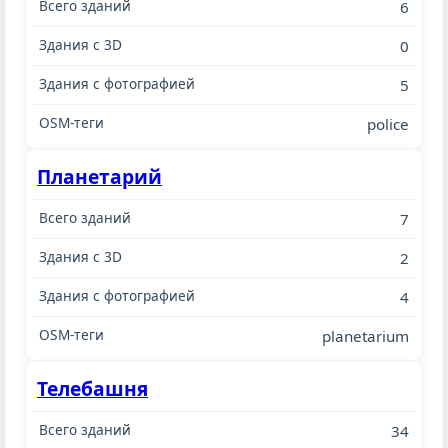
6
0
5
police
Планетарий
7
2
4
planetarium
Телебашня
34