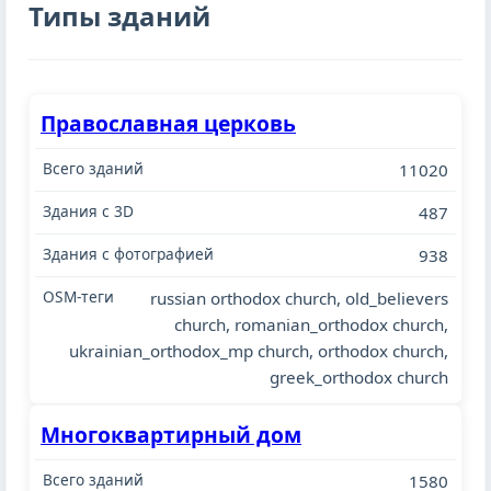
Типы зданий
Православная церковь
11020
487
938
russian orthodox church, old_believers
church, romanian_orthodox church,
ukrainian_orthodox_mp church, orthodox church,
greek_orthodox church
Многоквартирный дом
1580