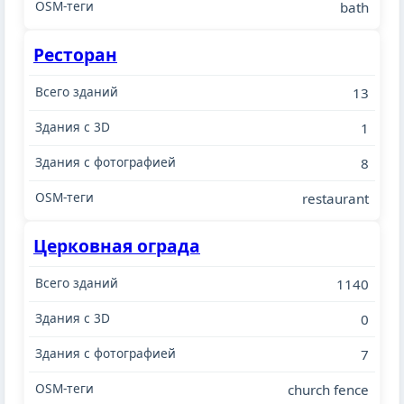
bath
Ресторан
13
1
8
restaurant
Церковная ограда
1140
0
7
church fence