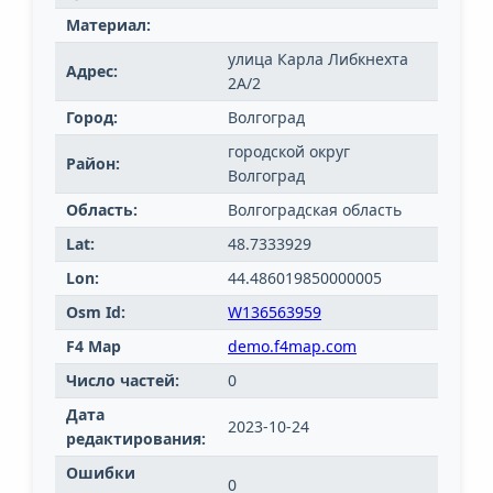
Материал:
улица Карла Либкнехта
Адрес:
2А/2
Город:
Волгоград
городской округ
Район:
Волгоград
Область:
Волгоградская область
Lat:
48.7333929
Lon:
44.486019850000005
Osm Id:
W136563959
F4 Map
demo.f4map.com
Число частей:
0
Дата
2023-10-24
редактирования:
Ошибки
0