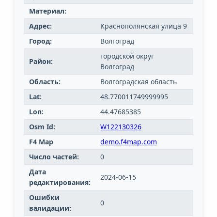
Материал:
Адрес:
Краснополянская улица 9
Город:
Волгоград
городской округ
Район:
Волгоград
Область:
Волгоградская область
Lat:
48.770011749999995
Lon:
44.47685385
Osm Id:
W122130326
F4 Map
demo.f4map.com
Число частей:
0
Дата
2024-06-15
редактирования:
Ошибки
0
валидации: