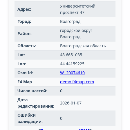
Университетский
Адрес:
проспект 47
Город:
Волгоград
городской округ
Район:
Волгоград
Область:
Волгоградская область
Lat:
48.6651035
Lon:
44.44159225
Osm Id:
W120074610
F4 Map
demo.f4map.com
Число частей:
0
Дата
2026-01-07
редактирования:
Ошибки
0
валидации: