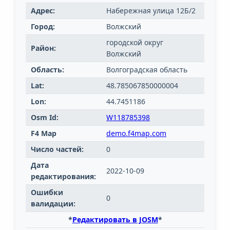
Адрес:
Набережная улица 12Б/2
Город:
Волжский
городской округ
Район:
Волжский
Область:
Волгоградская область
Lat:
48.785067850000004
Lon:
44.7451186
Osm Id:
W118785398
F4 Map
demo.f4map.com
Число частей:
0
Дата
2022-10-09
редактирования:
Ошибки
0
валидации:
*
Редактировать в JOSM
*