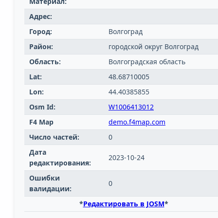
Материал:
Адрес:
Город:
Волгоград
Район:
городской округ Волгоград
Область:
Волгоградская область
Lat:
48.68710005
Lon:
44.40385855
Osm Id:
W1006413012
F4 Map
demo.f4map.com
Число частей:
0
Дата
2023-10-24
редактирования:
Ошибки
0
валидации:
*
Редактировать в JOSM
*