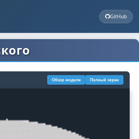
GitHub
ского
Обзор модели
Полный экран