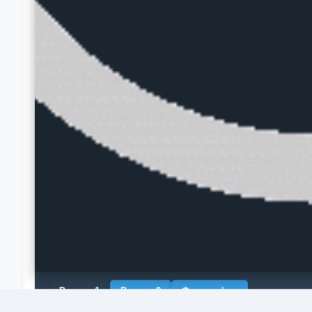
Рендер 1
Рендер 2
Фотография