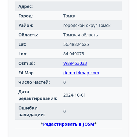
Адрес:
Город:
Томск
Район:
городской округ Томск
Область:
Томская область
Lat:
56.48824625
Lon:
84.949075
Osm Id:
W89453033
F4 Map
demo.f4map.com
Число частей:
0
Дата
2024-10-01
редактирования:
Ошибки
0
валидации:
*
Редактировать в JOSM
*