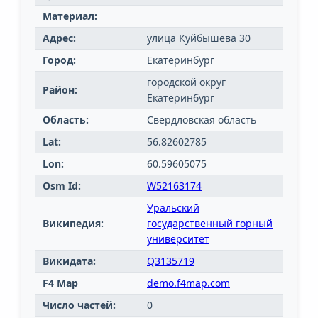
Материал:
Адрес:
улица Куйбышева 30
Город:
Екатеринбург
городской округ
Район:
Екатеринбург
Область:
Свердловская область
Lat:
56.82602785
Lon:
60.59605075
Osm Id:
W52163174
Уральский
Википедия:
государственный горный
университет
Викидата:
Q3135719
F4 Map
demo.f4map.com
Число частей:
0