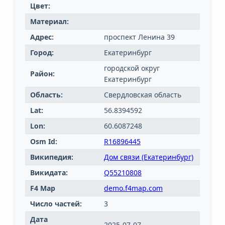
Цвет:
Материал:
Адрес:
проспект Ленина 39
Город:
Екатеринбург
городской округ
Район:
Екатеринбург
Область:
Свердловская область
Lat:
56.8394592
Lon:
60.6087248
Osm Id:
R16896445
Википедия:
Дом связи (Екатеринбург)
Викидата:
Q55210808
F4 Map
demo.f4map.com
Число частей:
3
Дата
2025-07-07