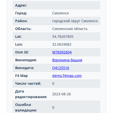
Адрес:
Город:
Смоленск
Район:
городской округ Смоленск
Область:
Смоленская область
Lat:
54.78267805
Lon:
32.0629682
Osm Id:
W78392604
Википедия:
Воронина башня
Викидата:
Q4125516
F4 Map
demo.f4map.com
Число частей:
0
Дата
2023-08-26
редактирования:
Ошибки
0
валидации: