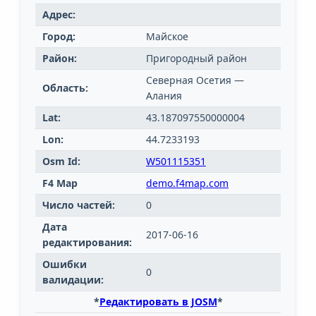
Адрес:
Город:
Майское
Район:
Пригородный район
Северная Осетия —
Область:
Алания
Lat:
43.187097550000004
Lon:
44.7233193
Osm Id:
W501115351
F4 Map
demo.f4map.com
Число частей:
0
Дата
2017-06-16
редактирования:
Ошибки
0
валидации:
*
Редактировать в JOSM
*