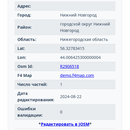
Адрес:
Город:
Нижний Новгород
городской округ Нижний
Район:
Новгород
Область:
Нижегородская область
Lat:
56.32783415
Lon:
44.006425300000004
Osm Id:
R2906518
F4 Map
demo.f4map.com
Число частей:
1
Дата
2024-08-22
редактирования:
Ошибки
0
валидации:
*
Редактировать в JOSM
*