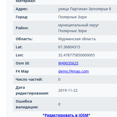
Материал:
Адрес:
улица Партизан Заполярья 8
Город:
Полярные Зори
муниципальный округ
Район:
Полярные Зори
Область:
Мурманская область
Lat:
67.36804315
Lon:
32.478775850000005
Osm Id:
W49035625
F4 Map
demo.f4map.com
Число частей:
0
Дата
2019-11-22
редактирования:
Ошибки
0
валидации:
*
Редактировать в JOSM
*