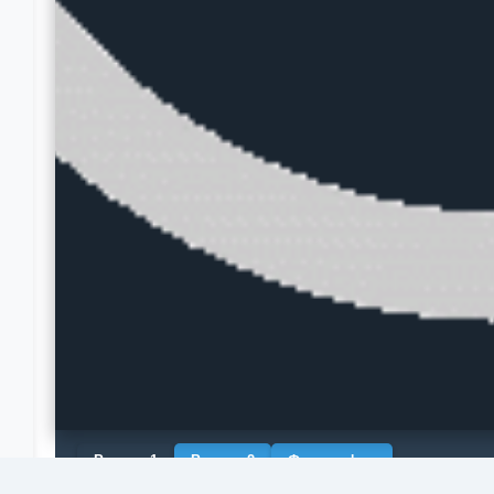
Рендер 1
Рендер 2
Фотография