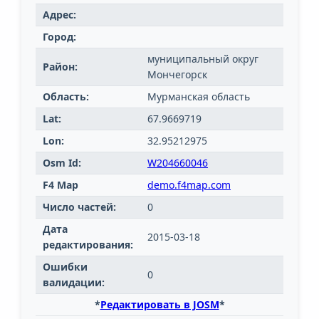
Адрес:
Город:
муниципальный округ
Район:
Мончегорск
Область:
Мурманская область
Lat:
67.9669719
Lon:
32.95212975
Osm Id:
W204660046
F4 Map
demo.f4map.com
Число частей:
0
Дата
2015-03-18
редактирования:
Ошибки
0
валидации:
*
Редактировать в JOSM
*