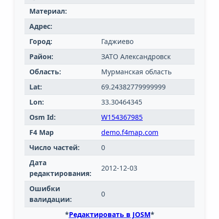
Материал:
Адрес:
Город:
Гаджиево
Район:
ЗАТО Александровск
Область:
Мурманская область
Lat:
69.24382779999999
Lon:
33.30464345
Osm Id:
W154367985
F4 Map
demo.f4map.com
Число частей:
0
Дата
2012-12-03
редактирования:
Ошибки
0
валидации:
*
Редактировать в JOSM
*