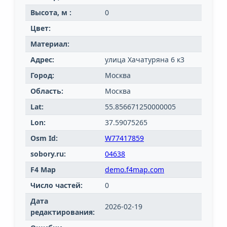
Высота, м :
0
Цвет:
Материал:
Адрес:
улица Хачатуряна 6 к3
Город:
Москва
Область:
Москва
Lat:
55.856671250000005
Lon:
37.59075265
Osm Id:
W77417859
sobory.ru:
04638
F4 Map
demo.f4map.com
Число частей:
0
Дата
2026-02-19
редактирования: