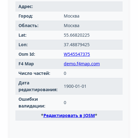
Адрес:
Город:
Москва
Область:
Москва
Lat:
55.66820225
Lon:
37.48879425
Osm Id:
W545547375
F4 Map
demo.f4map.com
Число частей:
0
Дата
1900-01-01
редактирования:
Ошибки
0
валидации:
*
Редактировать в JOSM
*