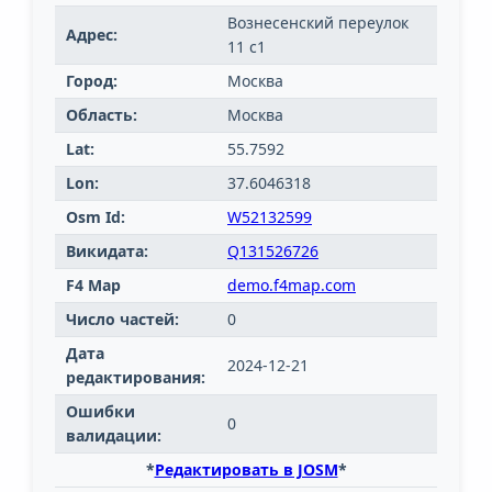
Вознесенский переулок
Адрес:
11 с1
Город:
Москва
Область:
Москва
Lat:
55.7592
Lon:
37.6046318
Osm Id:
W52132599
Викидата:
Q131526726
F4 Map
demo.f4map.com
Число частей:
0
Дата
2024-12-21
редактирования:
Ошибки
0
валидации:
*
Редактировать в JOSM
*