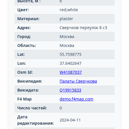
Высота, м :
6
Цвет:
red;white
Материал:
plaster
Адрес:
Сверчков переулок 8 с3
Город:
Москва
Область:
Москва
Lat:
55.7598775
Lon:
37.6402647
Osm Id:
W41087037
Википедия:
Палаты Сверчкова
Викидата:
Q19915833
F4 Map
demo.f4map.com
Число частей:
0
Дата
2024-04-11
редактирования: