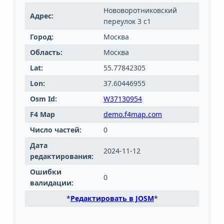
Нововоротниковский
Адрес:
переулок 3 с1
Город:
Москва
Область:
Москва
Lat:
55.77842305
Lon:
37.60446955
Osm Id:
W37130954
F4 Map
demo.f4map.com
Число частей:
0
Дата
2024-11-12
редактирования:
Ошибки
0
валидации:
*
Редактировать в JOSM
*