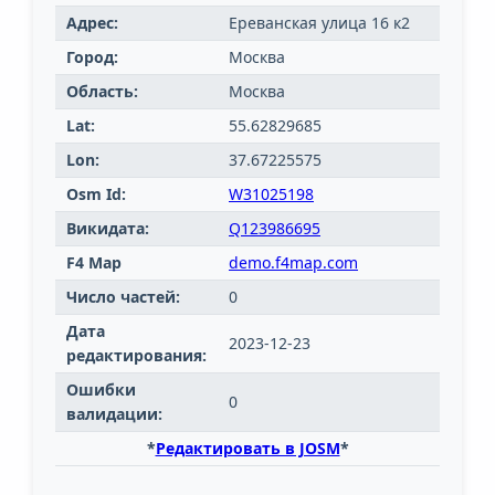
Адрес:
Ереванская улица 16 к2
Город:
Москва
Область:
Москва
Lat:
55.62829685
Lon:
37.67225575
Osm Id:
W31025198
Викидата:
Q123986695
F4 Map
demo.f4map.com
Число частей:
0
Дата
2023-12-23
редактирования:
Ошибки
0
валидации:
*
Редактировать в JOSM
*