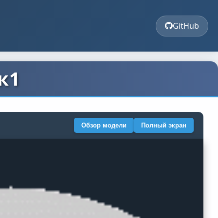
GitHub
к1
Обзор модели
Полный экран