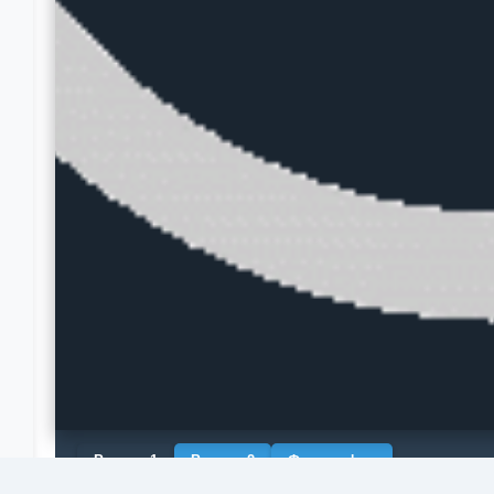
Рендер 1
Рендер 2
Фотография