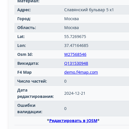
Материал:
Адрес:
Славянский бульвар 5 к1
Город:
Москва
Область:
Москва
Lat:
55.7269675
Lon:
37.47164685
Osm Id:
W27568546
Викидата:
Q131530948
F4 Map
demo.f4map.com
Число частей:
0
Дата
2024-12-21
редактирования:
Ошибки
0
валидации:
*
Редактировать в JOSM
*