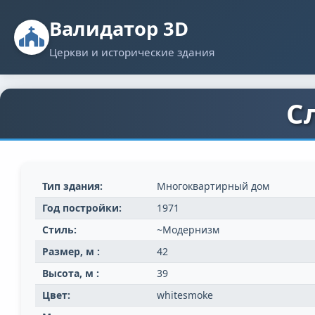
Валидатор 3D
Церкви и исторические здания
С
Тип здания:
Многоквартирный дом
Год постройки:
1971
Стиль:
~Модернизм
Размер, м :
42
Высота, м :
39
Цвет:
whitesmoke