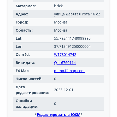
Материал:
brick
Адрес:
улица Девятая Рота 16 с2
Город:
Москва
Область:
Москва
Lat:
55.792441749999995
Lon:
37.713491250000004
Osm Id:
W178014742
Викидата:
Q116760114
F4 Map
demo.f4map.com
Число частей:
0
Дата
2023-12-01
редактирования:
Ошибки
0
валидации:
*
Редактировать в JOSM
*