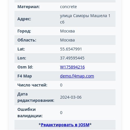
Материал:
concrete
улица Саморы Машела 1
Адрес:
с6
Город:
Москва
Область:
Москва
Lat:
55.6547991
Lon:
37.49595445
Osm Id:
W175894216
F4 Map
demo.f4map.com
Число частей:
0
Дата
2024-03-06
редактирования:
Ошибки
0
валидации:
*
Редактировать в JOSM
*