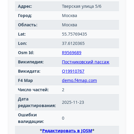
Адрес:
Тверская улица 5/6
Город:
Москва
Область:
Москва
Lat:
55.75769435
Lon:
37.6120365
Osm Id:
R9569689
Википедия:
Постниковский пассаж
Викидата:
Q19910767
F4 Map
demo.f4map.com
Число частей:
2
Дата
2025-11-23
редактирования:
Ошибки
0
валидации:
*
Редактировать в JOSM
*