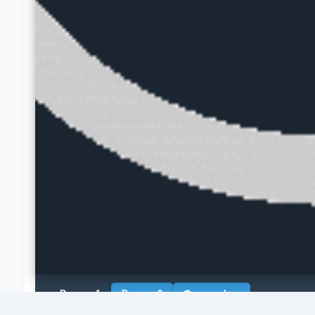
Рендер 1
Рендер 2
Фотография