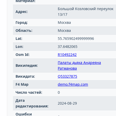
Материал:
Большой Козловский переулок
Адрес:
13/17
Город:
Москва
Область:
Москва
Lat:
55.765902499999996
Lon:
37.6482065
Osm Id:
R10492242
Палаты дьяка Андреяна
Википедия:
Ратманова
Викидата:
Q53327875
F4 Map
demo.f4map.com
Число частей:
0
Дата
2024-08-29
редактирования:
Ошибки