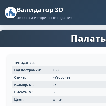
Валидатор 3D
Церкви и исторические здания
Палаты
Тип здания:
Год постройки:
1650
Стиль:
~Узорочье
Размер, м :
23
Высота, м :
6
Цвет:
white