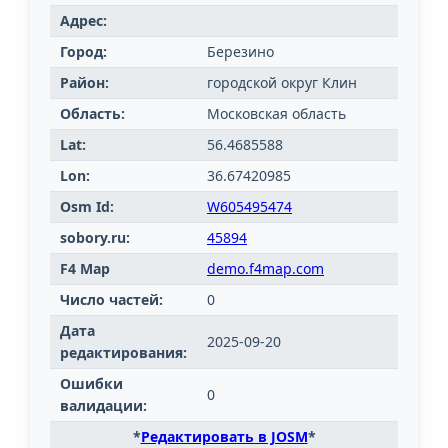
Адрес:
Город:
Березино
Район:
городской округ Клин
Область:
Московская область
Lat:
56.4685588
Lon:
36.67420985
Osm Id:
W605495474
sobory.ru:
45894
F4 Map
demo.f4map.com
Число частей:
0
Дата
2025-09-20
редактирования:
Ошибки
0
валидации:
*
Редактировать в JOSM
*