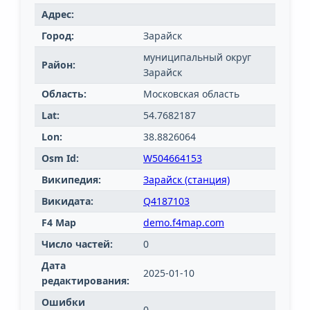
Адрес:
Город:
Зарайск
муниципальный округ
Район:
Зарайск
Область:
Московская область
Lat:
54.7682187
Lon:
38.8826064
Osm Id:
W504664153
Википедия:
Зарайск (станция)
Викидата:
Q4187103
F4 Map
demo.f4map.com
Число частей:
0
Дата
2025-01-10
редактирования:
Ошибки
0