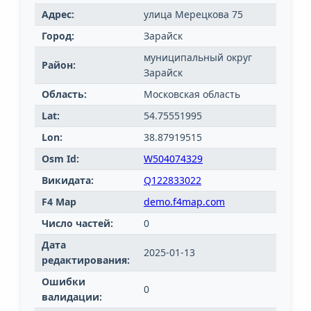
Адрес:
улица Мерецкова 75
Город:
Зарайск
муниципальный округ
Район:
Зарайск
Область:
Московская область
Lat:
54.75551995
Lon:
38.87919515
Osm Id:
W504074329
Викидата:
Q122833022
F4 Map
demo.f4map.com
Число частей:
0
Дата
2025-01-13
редактирования:
Ошибки
0
валидации: