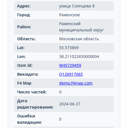
Адрес:
улица Солнцева 8
Город:
Раменское
Раменский
Район:
муниципальный округ
Область:
Московская область
Lat:
55.573869
Lon:
38.211022650000004
Osm Id:
W45729459
Викидата:
Q126917065
F4 Map
demo.f4map.com
Число частей:
0
Дата
2024-06-27
редактирования:
Ошибки
0
валидации: