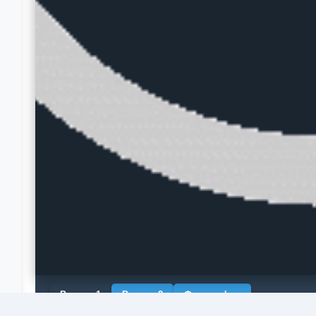
Рендер 1
Рендер 2
Фотография