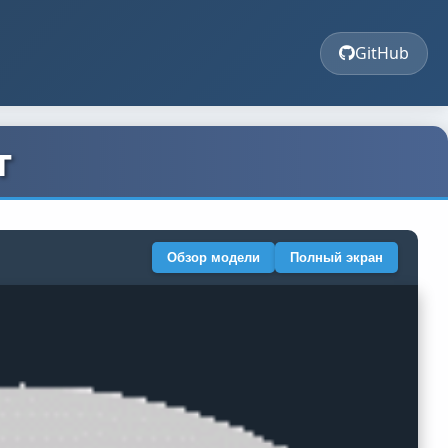
GitHub
т
Обзор модели
Полный экран