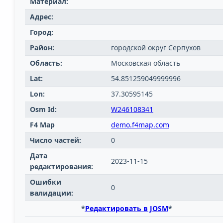
Материал:
Адрес:
Город:
Район:
городской округ Серпухов
Область:
Московская область
Lat:
54.851259049999996
Lon:
37.30595145
Osm Id:
W246108341
F4 Map
demo.f4map.com
Число частей:
0
Дата
2023-11-15
редактирования:
Ошибки
0
валидации:
*
Редактировать в JOSM
*