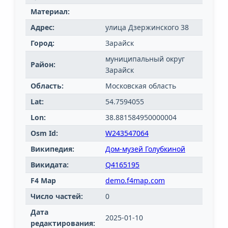
Материал:
Адрес:
улица Дзержинского 38
Город:
Зарайск
муниципальный округ
Район:
Зарайск
Область:
Московская область
Lat:
54.7594055
Lon:
38.881584950000004
Osm Id:
W243547064
Википедия:
Дом-музей Голубкиной
Викидата:
Q4165195
F4 Map
demo.f4map.com
Число частей:
0
Дата
2025-01-10
редактирования: