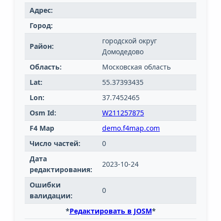
Адрес:
Город:
городской округ
Район:
Домодедово
Область:
Московская область
Lat:
55.37393435
Lon:
37.7452465
Osm Id:
W211257875
F4 Map
demo.f4map.com
Число частей:
0
Дата
2023-10-24
редактирования:
Ошибки
0
валидации:
*
Редактировать в JOSM
*