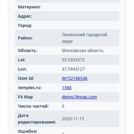
Материал:
Адрес:
Город:
Ленинский городской
Район:
округ
Область:
Московская область
Lat:
55.5333572
Lon:
37.5943127
Osm Id:
W152196536
temples.ru:
1568
F4 Map
demo.f4map.com
Число частей:
0
Дата
2023-11-15
редактирования:
Ошибки