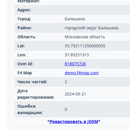
Материал:
Адрес:
Город:
Балашиха
Район:
городской округ Балашиха
Область:
Московская область
Lat:
55.792111250000005
Lon:
37.89251315
Osm Id:
R18075726
F4 Map
demo.f4map.com
Число частей:
2
Дата
2024-09-21
редактирования:
Ошибки
0
валидации:
*
Редактировать в JOSM
*