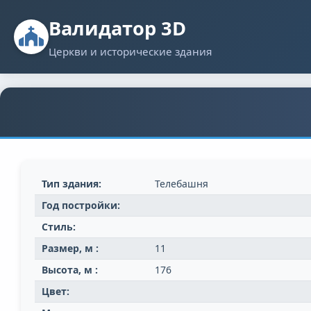
Валидатор 3D
Церкви и исторические здания
Тип здания:
Телебашня
Год постройки:
Стиль:
Размер, м :
11
Высота, м :
176
Цвет: