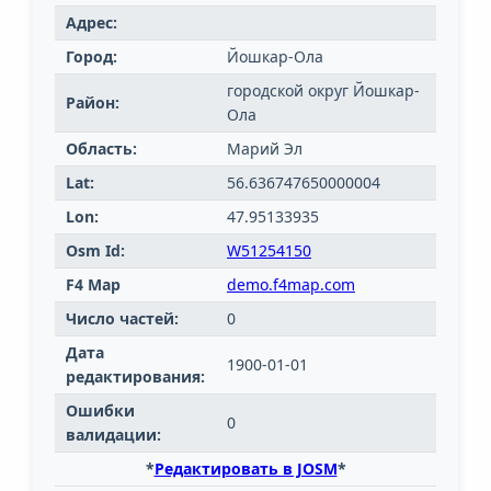
Адрес:
Город:
Йошкар-Ола
городской округ Йошкар-
Район:
Ола
Область:
Марий Эл
Lat:
56.636747650000004
Lon:
47.95133935
Osm Id:
W51254150
F4 Map
demo.f4map.com
Число частей:
0
Дата
1900-01-01
редактирования:
Ошибки
0
валидации:
*
Редактировать в JOSM
*