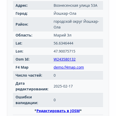
Адрес:
Вознесенская улица 53А
Город:
Йошкар-Ола
городской округ Йошкар-
Район:
Ола
Область:
Марий Эл
Lat:
56.6346444
Lon:
47.90075715
Osm Id:
W243580132
F4 Map
demo.f4map.com
Число частей:
0
Дата
2025-02-17
редактирования:
Ошибки
0
валидации:
*
Редактировать в JOSM
*