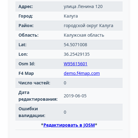
Адрес:
улица Ленина 120
Город:
Калуга
Район:
городской округ Калуга
Область:
Калужская область
Lat:
54.5071008
Lon:
36.25429135
Osm Id:
W95615601
F4 Map
demo.f4map.com
Число частей:
0
Дата
2019-06-05
редактирования:
Ошибки
0
валидации:
*
Редактировать в JOSM
*