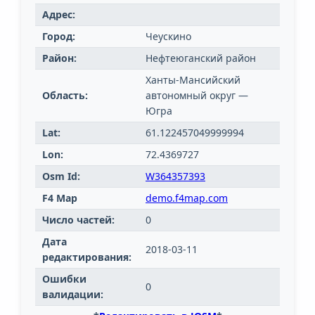
Адрес:
Город:
Чеускино
Район:
Нефтеюганский район
Ханты-Мансийский
Область:
автономный округ —
Югра
Lat:
61.122457049999994
Lon:
72.4369727
Osm Id:
W364357393
F4 Map
demo.f4map.com
Число частей:
0
Дата
2018-03-11
редактирования:
Ошибки
0
валидации: