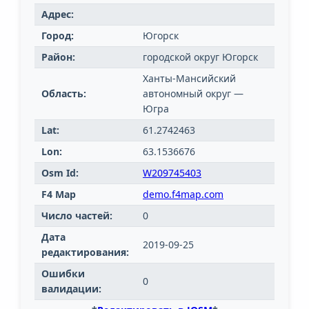
Адрес:
Город:
Югорск
Район:
городской округ Югорск
Ханты-Мансийский
Область:
автономный округ —
Югра
Lat:
61.2742463
Lon:
63.1536676
Osm Id:
W209745403
F4 Map
demo.f4map.com
Число частей:
0
Дата
2019-09-25
редактирования:
Ошибки
0
валидации: